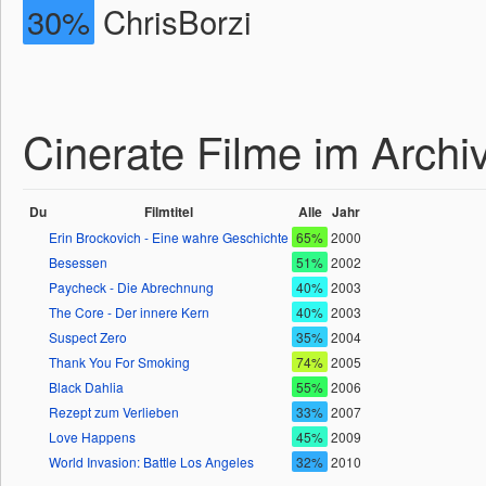
30%
ChrisBorzi
Cinerate Filme im Archi
Du
Filmtitel
Alle
Jahr
Erin Brockovich - Eine wahre Geschichte
65%
2000
Besessen
51%
2002
Paycheck - Die Abrechnung
40%
2003
The Core - Der innere Kern
40%
2003
Suspect Zero
35%
2004
Thank You For Smoking
74%
2005
Black Dahlia
55%
2006
Rezept zum Verlieben
33%
2007
Love Happens
45%
2009
World Invasion: Battle Los Angeles
32%
2010