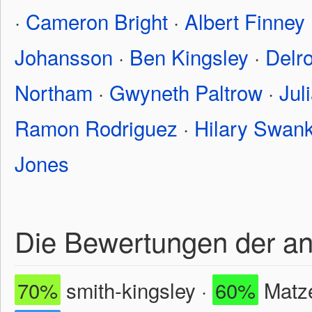
·
Cameron Bright
·
Albert Finney
Johansson
·
Ben Kingsley
·
Delr
Northam
·
Gwyneth Paltrow
·
Jul
Ramon Rodriguez
·
Hilary Swan
Jones
Die Bewertungen der a
70%
smith-kingsley ·
60%
Matze